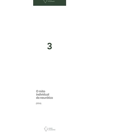
download
3
O mito individual do
neurótico