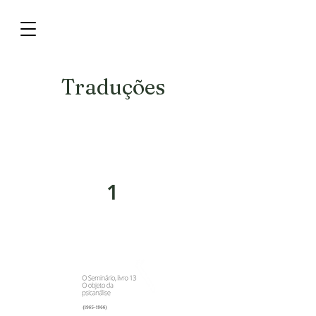
Traduções
1
O objeto da psicanálise