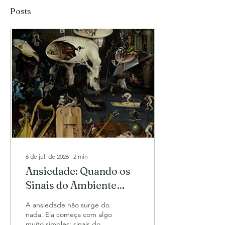
Posts
6 de jul. de 2026
∙
2
min
Ansiedade: Quando os
Sinais do Ambiente
Viram Cenários de
A ansiedade não surge do
Sofrimento?
nada. Ela começa com algo
muito simples: sinais do