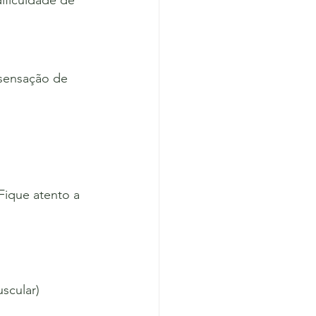
ificuldade de 
 sensação de 
Fique atento a 
scular)