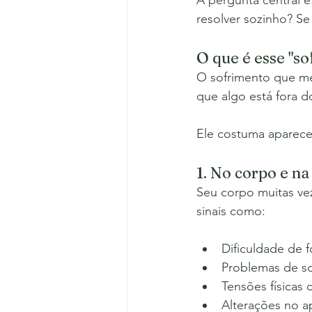
A pergunta central é
resolver sozinho? Se
O que é esse "s
O sofrimento que me
que algo está fora d
Ele costuma aparecer
1. No corpo e na
Seu corpo muitas vez
sinais como:
Dificuldade de 
Problemas de s
Tensões físicas
Alterações no a