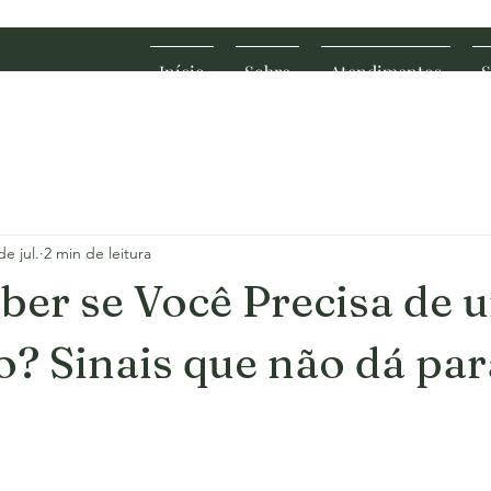
Início
Sobre
Atendimentos
S
de jul.
2 min de leitura
er se Você Precisa de 
o? Sinais que não dá par