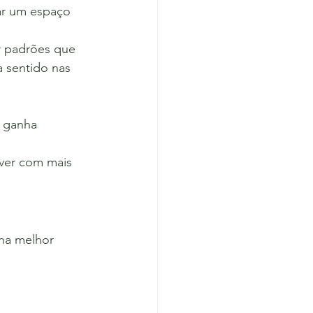
ar um espaço 
r padrões que 
 sentido nas 
 ganha 
iver com mais 
na melhor 