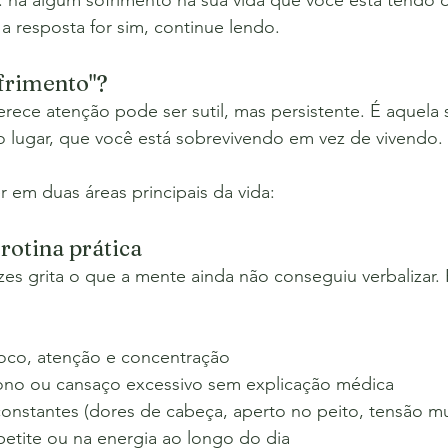
: há algum sofrimento na sua vida que você está tendo d
 a resposta for sim, continue lendo.
ofrimento"?
rece atenção pode ser sutil, mas persistente. É aquela
o lugar, que você está sobrevivendo em vez de vivendo.
 em duas áreas principais da vida:
 rotina prática
es grita o que a mente ainda não conseguiu verbalizar. 
foco, atenção e concentração
ono ou cansaço excessivo sem explicação médica
 constantes (dores de cabeça, aperto no peito, tensão mu
petite ou na energia ao longo do dia